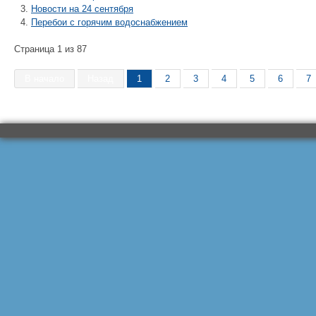
Новости на 24 сентября
Перебои с горячим водоснабжением
Страница 1 из 87
В начало
Назад
1
2
3
4
5
6
7